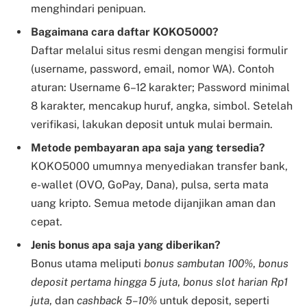
menghindari penipuan.
Bagaimana cara daftar KOKO5000?
Daftar melalui situs resmi dengan mengisi formulir
(username, password, email, nomor WA). Contoh
aturan: Username 6–12 karakter; Password minimal
8 karakter, mencakup huruf, angka, simbol. Setelah
verifikasi, lakukan deposit untuk mulai bermain.
Metode pembayaran apa saja yang tersedia?
KOKO5000 umumnya menyediakan transfer bank,
e-wallet (OVO, GoPay, Dana), pulsa, serta mata
uang kripto. Semua metode dijanjikan aman dan
cepat.
Jenis bonus apa saja yang diberikan?
Bonus utama meliputi
bonus sambutan 100%
,
bonus
deposit pertama hingga 5 juta
,
bonus slot harian Rp1
juta
, dan
cashback 5–10%
untuk deposit, seperti