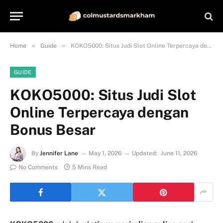
»
»
Home
Guide
KOKO5000: Situs Judi Slot Online Terpercaya dengan Bonus Besar
GUIDE
KOKO5000: Situs Judi Slot
Online Terpercaya dengan
Bonus Besar
By
Jennifer Lane
May 1, 2026
Updated:
June 11, 2026
No Comments
5 Mins Read