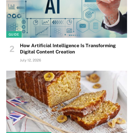
GUIDE
How Artificial Intelligence Is Transforming
Digital Content Creation
July 12, 2026