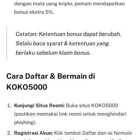
dengan mata uang kripto, pemain mendapatkan
bonus ekstra 5%.
Catatan: Ketentuan bonus dapat berubah.
Selalu baca syarat & ketentuan yang
berlaku sebelum klaim bonus.
Cara Daftar & Bermain di
KOKO5000
Kunjungi Situs Resmi:
Buka situs KOKO5000
(pastikan memakai link resmi untuk menghindari
phishing).
Registrasi Akun:
Klik tombol
Daftar
dan isi formulir